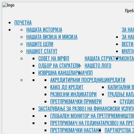
Преб
ПОЧЕТНА
НАШАТА ИСТОРИЈА
ЗА НА
НАШАТА ВИЗИЈА И МИСИЈА
ЗА НА
НАШИТЕ ЦЕЛИ
ВЕСТИ
НАШИОТ СТАТУТ
МУЛТ
СОВЕТ НА МРФП
НАШАТА СТРУКТУРА
КОНТА
ОДБОР НА СТАРАТЕЛИ
НАШЕТО ЛОГО
ИЗВРШНА КАНЦЕЛАРИЈА
ЧПП
АКРЕДИТИРАНИ ПОСРЕДНИЦИ
КРЕДИТИ
КАКО ДО КРЕДИТ
КАПИТАЛНИ 
РАЗВОЈНИ ИНДИКАТОРИ
ГРАДЕЊЕ КАП
ПРЕТПРИЕМАЧКИ ПРИМЕРИ
СТУДИС
ЗАСТАПУВАЊЕ ЗА РАЗВОЈ НА ФИНАНСИСКИ УСЛУГ
ГЛОБАЛЕН МОНИТОР НА ПРЕТПРИЕМНИШТВ
ПРЕТПРИЕМАЧ НА ГОДИНАТА
РАЗВОЈ НА ПР
ПРЕТПРИЕМАЧКИ НАСТАНИ
ПАРТНЕРСТВА 