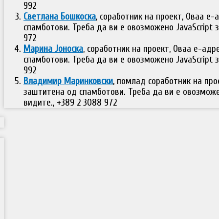
992
Светлана Бошкоска
, соработник на проект,
Оваа е-
спамботови. Треба да ви е овозможено JavaScript з
972
Марина Јоноска
, соработник на проект,
Оваа е-адр
спамботови. Треба да ви е овозможено JavaScript з
992
Владимир Маринковски
, помлад соработник на про
заштитена од спамботови. Треба да ви е овозможен
видите.
, +389 2 3088 972