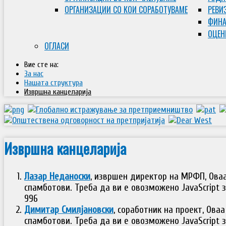
ОРГАНИЗАЦИИ СО КОИ СОРАБОТУВАМЕ
РЕВИ
ФИНА
ОЦЕН
ОГЛАСИ
Вие сте на:
За нас
Нашата структура
Извршна канцеларија
Извршна канцеларија
Лазар Неданоски
, извршен директор на МРФП,
Ова
спамботови. Треба да ви е овозможено JavaScript з
996
Димитар Смилјановски
, соработник на проект,
Оваа
спамботови. Треба да ви е овозможено JavaScript з