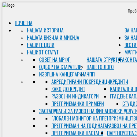
Преб
ПОЧЕТНА
НАШАТА ИСТОРИЈА
ЗА НА
НАШАТА ВИЗИЈА И МИСИЈА
ЗА НА
НАШИТЕ ЦЕЛИ
ВЕСТИ
НАШИОТ СТАТУТ
МУЛТ
СОВЕТ НА МРФП
НАШАТА СТРУКТУРА
КОНТА
ОДБОР НА СТАРАТЕЛИ
НАШЕТО ЛОГО
ИЗВРШНА КАНЦЕЛАРИЈА
ЧПП
АКРЕДИТИРАНИ ПОСРЕДНИЦИ
КРЕДИТИ
КАКО ДО КРЕДИТ
КАПИТАЛНИ 
РАЗВОЈНИ ИНДИКАТОРИ
ГРАДЕЊЕ КАП
ПРЕТПРИЕМАЧКИ ПРИМЕРИ
СТУДИС
ЗАСТАПУВАЊЕ ЗА РАЗВОЈ НА ФИНАНСИСКИ УСЛУГ
ГЛОБАЛЕН МОНИТОР НА ПРЕТПРИЕМНИШТВ
ПРЕТПРИЕМАЧ НА ГОДИНАТА
РАЗВОЈ НА ПР
ПРЕТПРИЕМАЧКИ НАСТАНИ
ПАРТНЕРСТВА 