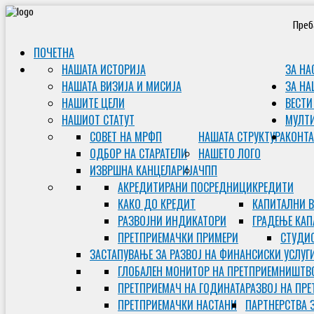
Преб
ПОЧЕТНА
НАШАТА ИСТОРИЈА
ЗА НА
НАШАТА ВИЗИЈА И МИСИЈА
ЗА НА
НАШИТЕ ЦЕЛИ
ВЕСТИ
НАШИОТ СТАТУТ
МУЛТ
СОВЕТ НА МРФП
НАШАТА СТРУКТУРА
КОНТА
ОДБОР НА СТАРАТЕЛИ
НАШЕТО ЛОГО
ИЗВРШНА КАНЦЕЛАРИЈА
ЧПП
АКРЕДИТИРАНИ ПОСРЕДНИЦИ
КРЕДИТИ
КАКО ДО КРЕДИТ
КАПИТАЛНИ 
РАЗВОЈНИ ИНДИКАТОРИ
ГРАДЕЊЕ КАП
ПРЕТПРИЕМАЧКИ ПРИМЕРИ
СТУДИС
ЗАСТАПУВАЊЕ ЗА РАЗВОЈ НА ФИНАНСИСКИ УСЛУГ
ГЛОБАЛЕН МОНИТОР НА ПРЕТПРИЕМНИШТВ
ПРЕТПРИЕМАЧ НА ГОДИНАТА
РАЗВОЈ НА ПР
ПРЕТПРИЕМАЧКИ НАСТАНИ
ПАРТНЕРСТВА 