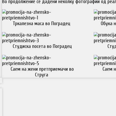
Во продолжение се дадени неколку фотографии од реал
Тркалезна маса во Поградец
Обука н
Студиска посета во Поградец
Студ
Саем на жени претприемачи во
Саем н
Струга