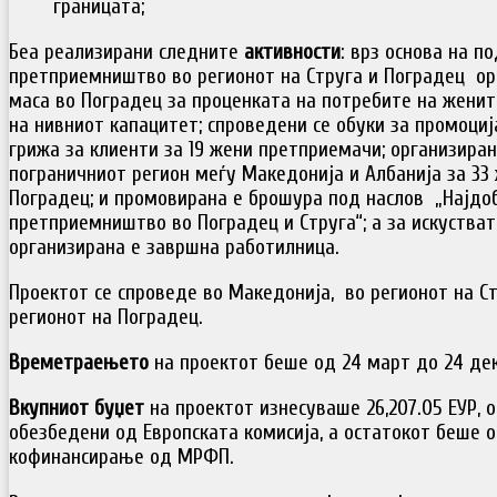
границата;
Беа реализирани следните
активности
: врз основа на п
претприемништво во регионот на Струга и Поградец ор
маса во Поградец за проценката на потребите на жени
на нивниот капацитет; спроведени се обуки за промоциј
грижа за клиенти за 19 жени претприемачи; организиран
пограничниот регион меѓу Македонија и Албанија за 33 
Поградец; и промовирана е брошура под наслов „Најдо
претприемништво во Поградец и Струга“; а за искустват
организирана е завршна работилница.
Проектот се спроведе во Македонија, во регионот на Ст
регионот на Поградец.
Времетраењето
на проектот беше од 24 март до 24 дек
Вкупниот буџет
на проектот изнесуваше 26,207.05 ЕУР, 
обезбедени од Европската комисија, а остатокот беше 
кофинансирање од МРФП.