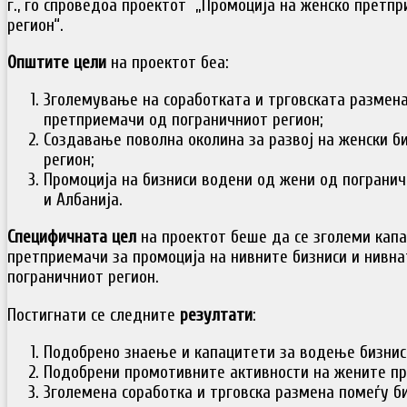
г., го спроведоа проектот „Промоција на женско претп
регион“.
Општите цели
на проектот беа:
Зголемување на соработката и трговската размена
претприемачи од пограничниот регион;
Создавање поволна околина за развој на женски б
регион;
Промоција на бизниси водени од жени од погранич
и Албанија.
Специфичната цел
на проектот беше да се зголеми кап
претприемачи за промоција на нивните бизниси и нивна
пограничниот регион.
Постигнати се следните
резултати
:
Подобрено знаење и капацитети за водење бизнис
Подобрени промотивните активности на жените п
Зголемена соработка и трговска размена помеѓу б