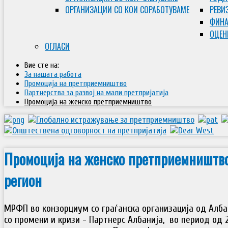
ОРГАНИЗАЦИИ СО КОИ СОРАБОТУВАМЕ
РЕВИ
ФИНА
ОЦЕН
ОГЛАСИ
Вие сте на:
За нашата работа
Промоција на претприемништво
Партнерства за развој на мали претпријатија
Промоција на женско претприемништво
Промоција на женско претприемништво
регион
МРФП во конзорциум со граѓанска организација од Алб
со промени и кризи - Партнерс Албанија, во период од 